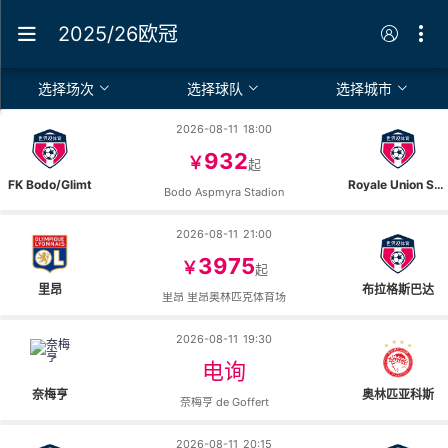
2025/26欧冠
选择场次
选择球队
选择城市
2026-08-11
18:00
932
￥
起
FK Bodo/Glimt
Royale Union St-Gilloise
Bodo Aspmyra Stadion
2026-08-11
21:00
3975
￥
起
里昂
布拉格斯巴达
里昂 里昂奥林匹克体育场
2026-08-11
19:30
电询
奈梅亨
奥林匹亚科斯
奈梅亨 de Goffert
2026-08-11
20:15