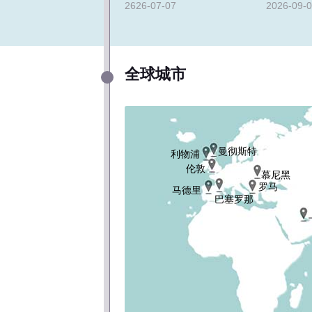
2626-07-07
2026-09-
全球城市
曼彻斯特
利物浦
伦敦
慕尼黑
罗马
马德里
巴塞罗那