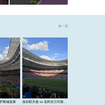
换一批
s 堪萨斯城皇
洛杉矶天使 vs 克利夫兰印
第安人
姆/天使球场
地点：阿纳海姆/天使球场
-08-16
时间：2026-08-26
￥0起
价格：￥0起
堪萨斯城皇家
洛杉矶天使 vs 克利夫兰印第安人