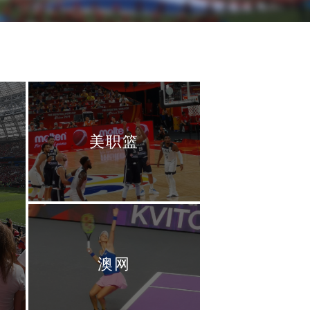
美职篮
澳网