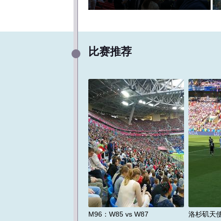
比赛推荐
M96：W85 vs W87
洛杉矶天
地点：温哥华/温哥华BC广场
地点：
时间：2626-07-07
时间：
价格：￥12800起
M96：W85 vs W87
洛杉矶天使