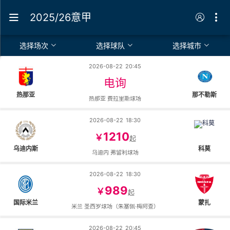
2025/26意甲
选择场次
选择球队
选择城市
2026-08-22
20:45
电询
热那亚
那不勒斯
热那亚 费拉里斯球场
2026-08-22
18:30
1210
￥
起
乌迪内斯
科莫
乌迪内 弗留利球场
2026-08-22
18:30
989
￥
起
国际米兰
蒙扎
米兰 圣西罗球场（朱塞佩·梅阿查）
2026-08-22
20:45