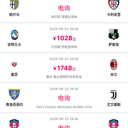
电询
帕尔马
卡利亚里
帕尔玛 塔蒂尼球场
2026-08-23
20:45
1028
￥
起
亚特兰大
萨索洛
贝加莫 阿祖里球场
2026-08-23
20:45
1748
￥
起
都灵
米兰
都灵 都灵奥林匹克体育场
2026-08-23
18:30
电询
弗洛西诺内
尤文图斯
Derry Estádio Municipal da Bela Vista
2026-08-23
18:30